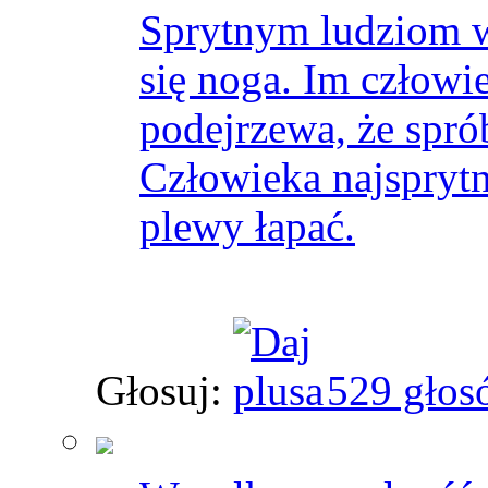
Sprytnym ludziom w
się noga. Im człowi
podejrzewa, że spró
Człowieka najsprytn
plewy łapać.
Głosuj:
529 głos