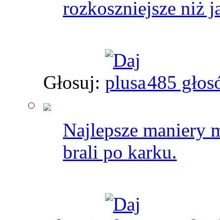
rozkoszniejsze niż 
Głosuj:
485 głos
Najlepsze maniery m
brali po karku.