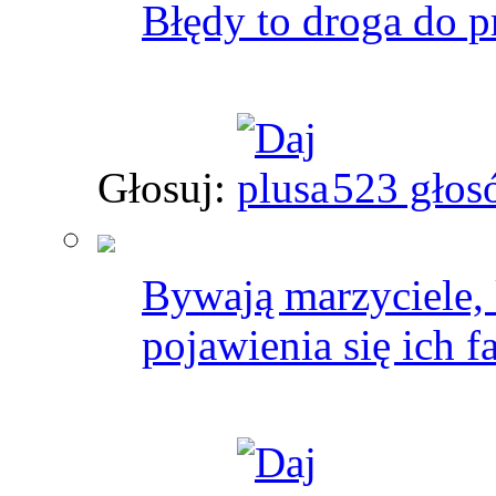
Błędy to droga do p
Głosuj:
523 głos
Bywają marzyciele, 
pojawienia się ich f