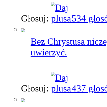
Głosuj:
534 głos
Bez Chrystusa nicze
uwierzyć.
Głosuj:
437 głos