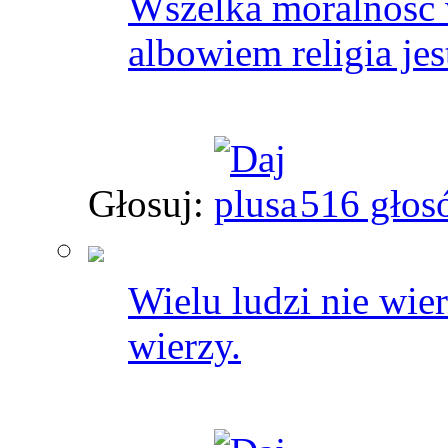
Wszelka moralność w
albowiem religia jes
Głosuj:
516 głos
Wielu ludzi nie wie
wierzy.