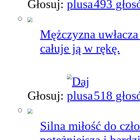
Głosuj:
493 głos
Mężczyzna uwłacza k
całuje ją w rękę.
Głosuj:
518 głos
Silna miłość do czł
potężniejsza i bard