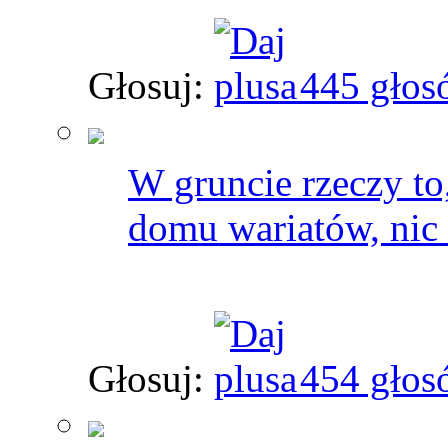
Głosuj:
445 głos
W gruncie rzeczy to
domu wariatów, nic
Głosuj:
454 głos