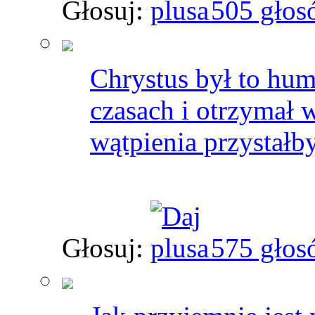
Głosuj:
505 głos
Chrystus był to hum
czasach i otrzymał 
wątpienia przystałb
Głosuj:
575 głos