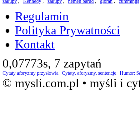
zakupy
,
Kennedy
,
zakupy
,
nemen barud
,
gibran
,
cummings
Regulamin
Polityka Prywatności
Kontakt
0,07773s,
7 zapytań
Cytaty aforyzmy przysłowia
|
Cytaty, aforyzmy, sentencje
|
Humor: S
© mysli.com.pl • myśli i cy