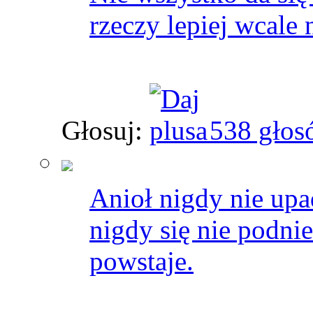
rzeczy lepiej wcale
Głosuj:
538 głos
Anioł nigdy nie upa
nigdy się nie podni
powstaje.