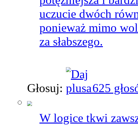
uczucie dwóch równ
ponieważ mimo woli
za słabszego.
Głosuj:
625 głos
W logice tkwi zawsz