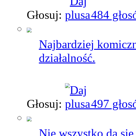
Głosuj:
484 głos
Najbardziej komiczn
działalność.
Głosuj:
497 głos
Nie wszystko da się