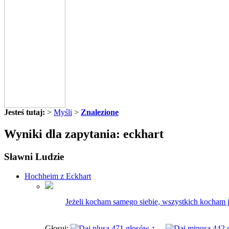
Jesteś tutaj:
>
Myśli
>
Znalezione
Wyniki dla zapytania: eckhart
Sławni Ludzie
Hochheim z Eckhart
Jeżeli kocham samego siebie, wszystkich kocham j
Głosuj:
471 głosów ↑
442 