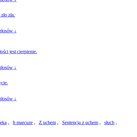
zło zła.
głosów ↓
ci jest cierpienie.
głosów ↓
ycie.
głosów ↓
zeka
,
h marcuze
,
Z uchem
,
Sentencja z uchem
,
słuch
,