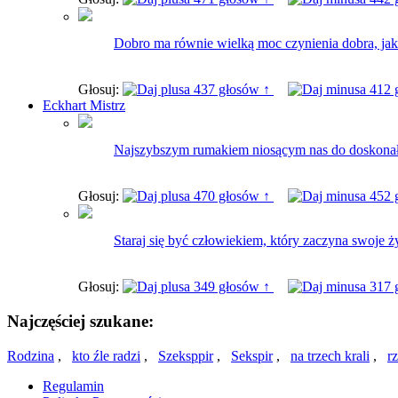
Dobro ma równie wielką moc czynienia dobra, jak 
Głosuj:
437 głosów ↑
412 
Eckhart Mistrz
Najszybszym rumakiem niosącym nas do doskonałoś
Głosuj:
470 głosów ↑
452 
Staraj się być człowiekiem, który zaczyna swoje ż
Głosuj:
349 głosów ↑
317 
Najczęściej szukane:
Rodzina
,
kto źle radzi
,
Szeksppir
,
Sekspir
,
na trzech krali
,
r
Regulamin