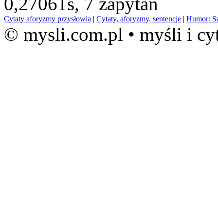
0,27061s,
7 zapytań
Cytaty aforyzmy przysłowia
|
Cytaty, aforyzmy, sentencje
|
Humor: S
© mysli.com.pl • myśli i cy