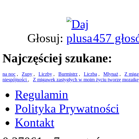
Głosuj:
457 głos
Najczęściej szukane:
na noc
,
Zupy
,
Liczby
,
Burmistrz
,
Liczba
,
Mlynaż
,
Z miga
niespójności
,
Z migawek zastygłych w moim życiu tworzę mozaikę
Regulamin
Polityka Prywatności
Kontakt