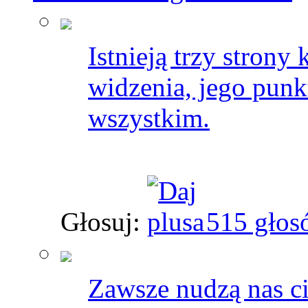
Istnieją trzy strony
widzenia, jego punkt
wszystkim.
Głosuj:
515 głos
Zawsze nudzą nas c