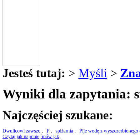
Jesteś tutaj:
>
Myśli
>
Zna
Wyniki dla zapytania: 
Najczęściej szukane:
Dwulicowi zawsze
,
F
,
spiżarnia
,
Pije wodę z wyszczerbionego
Czytaj jak najmniej mów jak
,