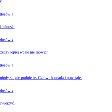
y.
głosów ↓
ałalność.
głosów ↓
rzeczy lepiej wcale nie mówić!
głosów ↓
 nigdy się nie podniesie. Człowiek upada i powstaje.
głosów ↓
 uwierzyć.