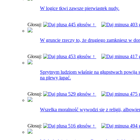
W logice tkwi zawsze pierwiastek nudy.
Głosuj:
445 głosów ↑
403 
W gruncie rzeczy to, że drugiego zamkniesz w do
Głosuj:
453 głosów ↑
417 
Sprytnym ludziom właśnie na głupstwach powija si
na plewy łapać.
Głosuj:
529 głosów ↑
475 
Wszelka moralność wywodzi się z religii, albowiem 
Głosuj:
516 głosów ↑
494 