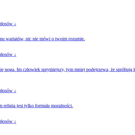
głosów ↓
mu wariatów, nic nie mówi o twoim rozumie.
głosów ↓
ę noga. Im człowiek sprytniejszy, tym mniej podejrzewa, że spróbują ł
głosów ↓
religia jest tylko formułą moralności.
głosów ↓