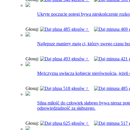
Ukryte poczucie potęgi bywa nieskończenie rozkos
Głosuj:
485 głosów ↑
469 
Najlepsze maniery mają ci, którzy swego czasu bra
Głosuj:
493 głosów ↑
421 
Mężczyzna uwłacza kobiecie nierównością, jeżeli c
Głosuj:
518 głosów ↑
485 
Silna miłość do człowiek słabego bywa nieraz pot
odpowiedzialność za słabszego.
Głosuj:
625 głosów ↑
517 