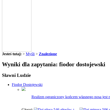
Jesteś tutaj:
>
Myśli
>
Znalezione
Wyniki dla zapytania: fiodor dostojewski
Sławni Ludzie
Fiodor Dostojewski
Realizm ograniczony końcem własnego nosa jest nie
Głosuj:
546 głosów ↑
506 