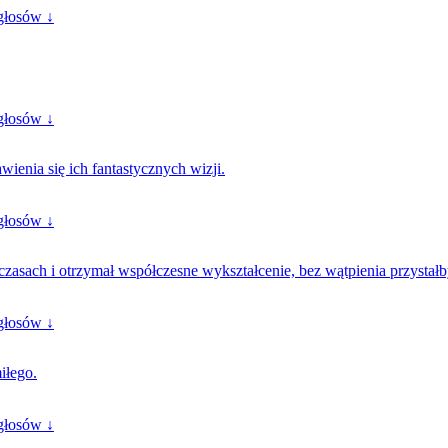
głosów ↓
głosów ↓
ienia się ich fantastycznych wizji.
głosów ↓
czasach i otrzymał współczesne wykształcenie, bez wątpienia przystał
głosów ↓
iłego.
głosów ↓