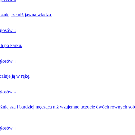
zniejsze niż jawna władza.
głosów ↓
li po karku.
głosów ↓
ałuje ją w rękę.
głosów ↓
ężniejsza i bardziej męcząca niż wzajemne uczucie dwóch równych sob
głosów ↓