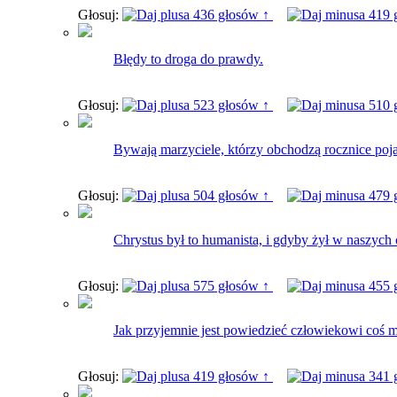
Głosuj:
436 głosów ↑
419 
Błędy to droga do prawdy.
Głosuj:
523 głosów ↑
510 
Bywają marzyciele, którzy obchodzą rocznice pojaw
Głosuj:
504 głosów ↑
479 
Chrystus był to humanista, i gdyby żył w naszych 
Głosuj:
575 głosów ↑
455 
Jak przyjemnie jest powiedzieć człowiekowi coś m
Głosuj:
419 głosów ↑
341 