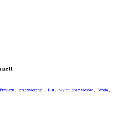
rnett
Przyjazn
,
przeznaczenie
,
List
,
wylatująca z wosów
,
Woda
,