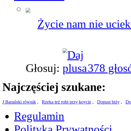
Życie nam nie ucieka
Głosuj:
378 głos
Najczęściej szukane:
J Barański równik
,
Rzeka też robi przy koycie
,
Dopust biży
,
Do
Regulamin
Polityka Prywatności