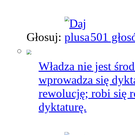
Głosuj:
501 głos
Władza nie jest środ
wprowadza się dykta
rewolucję; robi się 
dyktaturę.