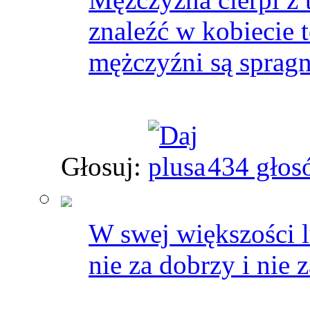
znaleźć w kobiecie 
mężczyźni są spragn
Głosuj:
434 głos
W swej większości l
nie za dobrzy i nie 