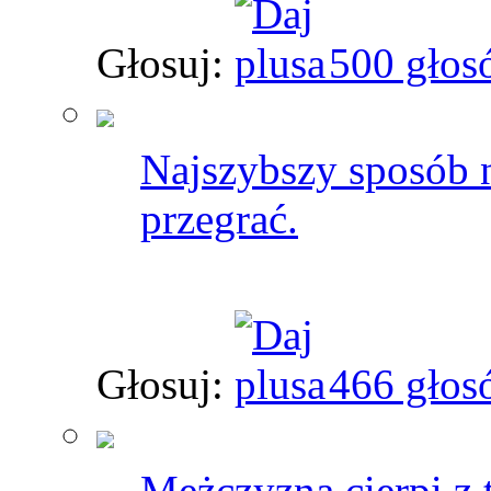
Głosuj:
500 głos
Najszybszy sposób n
przegrać.
Głosuj:
466 głos
Mężczyzna cierpi z