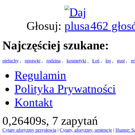
Głosuj:
462 głos
Najczęściej szukane:
pieluchy
,
oprawki
,
rodzina
,
kosmetyki
,
Łoś
,
los
,
gust
,
re
Regulamin
Polityka Prywatności
Kontakt
0,26409s,
7 zapytań
Cytaty aforyzmy przysłowia
|
Cytaty, aforyzmy, sentencje
|
Humor: S