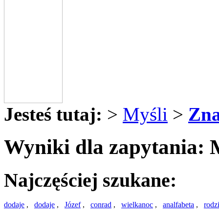
Jesteś tutaj:
>
Myśli
>
Zna
Wyniki dla zapytania: 
Najczęściej szukane:
dodaje
,
dodaje
,
Józef
,
conrad
,
wielkanoc
,
analfabeta
,
rodz