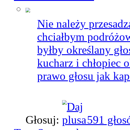
Nie należy przesadz
chciałbym podróżow
byłby określany gł
kucharz i chłopiec 
prawo głosu jak kapi
Głosuj:
591 głos