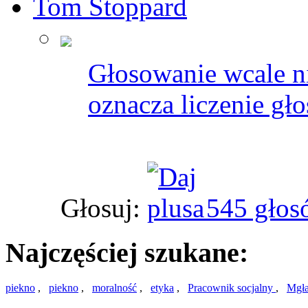
Tom Stoppard
Głosowanie wcale n
oznacza liczenie gł
Głosuj:
545 głos
Najczęściej szukane:
piekno
,
piekno
,
moralność
,
etyka
,
Pracownik socjalny
,
Mgł