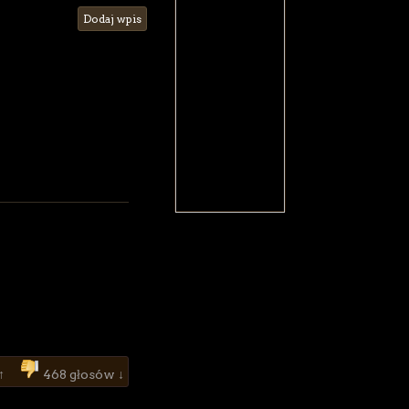
Dodaj wpis
 ↑
468 głosów ↓