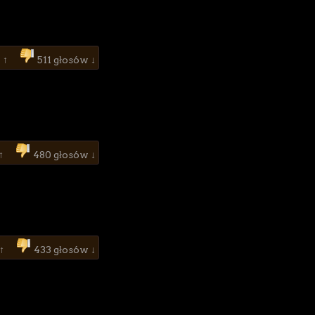
 ↑
511 głosów ↓
 ↑
480 głosów ↓
 ↑
433 głosów ↓