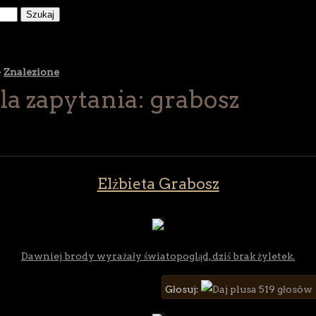
>
Znalezione
la zapytania: grabosz
Elżbieta Grabosz
Dawniej brody wyrażały światopogląd, dziś brak żyletek.
Głosuj:
519 głosów