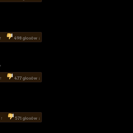
 ↑
498 głosów ↓
.
 ↑
477 głosów ↓
 ↑
571 głosów ↓