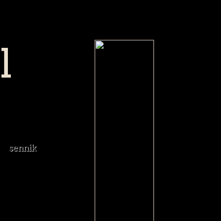
l
sennik