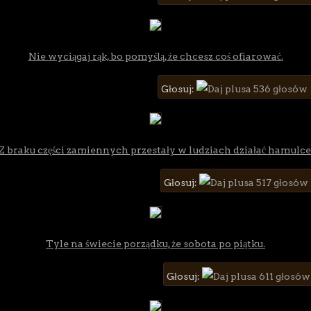
Nie wyciągaj rąk, bo pomyślą, że chcesz coś ofiarować.
Głosuj:
536 głosów
Z braku części zamiennych przestały w ludziach działać hamulce
Głosuj:
517 głosów
Tyle na świecie porządku, że sobota po piątku.
Głosuj:
611 głosów