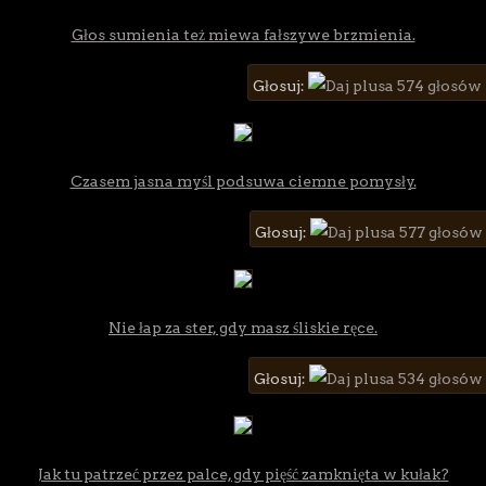
Głos sumienia też miewa fałszywe brzmienia.
Głosuj:
574 głosów
Czasem jasna myśl podsuwa ciemne pomysły.
Głosuj:
577 głosów
Nie łap za ster, gdy masz śliskie ręce.
Głosuj:
534 głosów
Jak tu patrzeć przez palce, gdy pięść zamknięta w kułak?