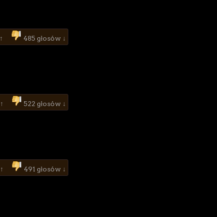
 ↑
485 głosów ↓
 ↑
522 głosów ↓
 ↑
491 głosów ↓