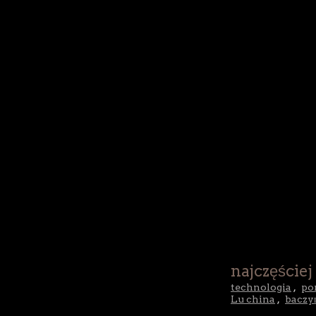
najczęściej
technologia
,
po
Lu china
,
baczy