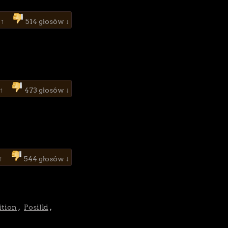
 ↑
514 głosów ↓
 ↑
473 głosów ↓
 ↑
544 głosów ↓
ition
,
Posilki
,