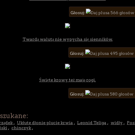
Głosuj:
566 głosów
Twardą walutą nie wypycha się sienników.
Głosuj:
495 głosów
Święte krowy też mają rogi.
Głosuj:
580 głosów
 szukane:
rządek
,
Ukłute dłonie plucie krwia
,
Leonid Teliga
,
widły
,
Pos
ński
,
chinczyk
,