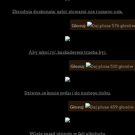
Zbrodnia doskonała: zabić słowami, nie ruszając osła.
Głosuj:
576 głosów
Aby jakoś żyć, kaskaderem trzeba być.
Głosuj:
510 głosów
Dziwne, że konie pędzą i do pustego żłobu.
Głosuj:
459 głosów
Wiele zasad utonęło w fali alkoholu.