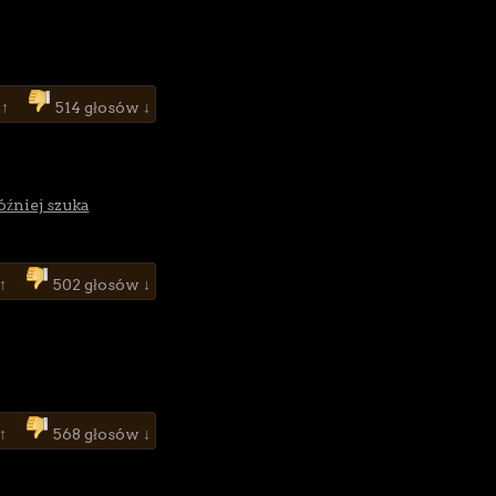
 ↑
514 głosów ↓
óźniej szuka
 ↑
502 głosów ↓
 ↑
568 głosów ↓