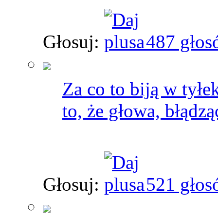
Głosuj:
487 głos
Za co to biją w tył
to, że głowa, błądz
Głosuj:
521 głos