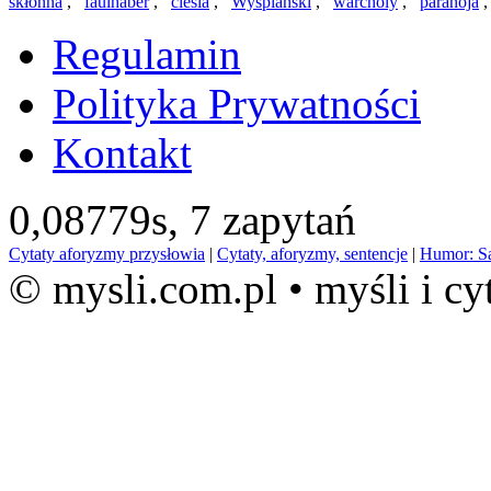
skłonna
,
faulhaber
,
cieśla
,
Wyspiański
,
warcholy
,
paranoja
Regulamin
Polityka Prywatności
Kontakt
0,08779s,
7 zapytań
Cytaty aforyzmy przysłowia
|
Cytaty, aforyzmy, sentencje
|
Humor: S
© mysli.com.pl • myśli i cy