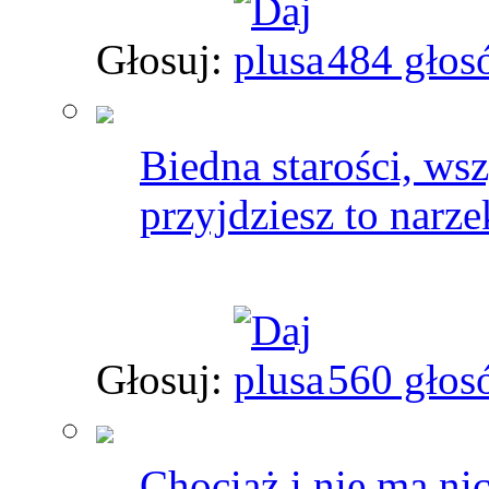
Głosuj:
484 głos
Biedna starości, ws
przyjdziesz to narz
Głosuj:
560 głos
Chociaż i nie ma nic