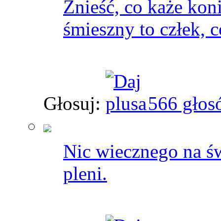
Znieść, co każe kon
śmieszny to człek, c
Głosuj:
566 głos
Nic wiecznego na świ
pleni.