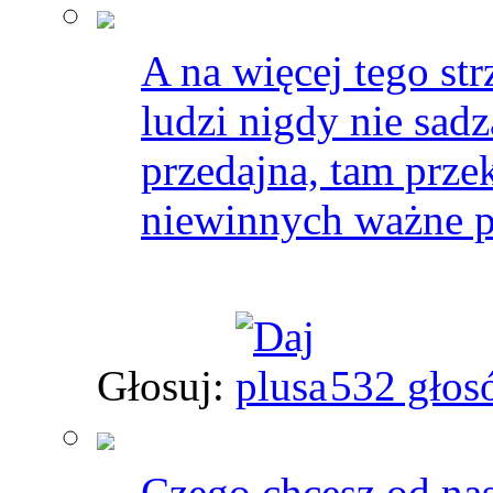
A na więcej tego st
ludzi nigdy nie sad
przedajna, tam prze
niewinnych ważne p
Głosuj:
532 głos
Czego chcesz od nas