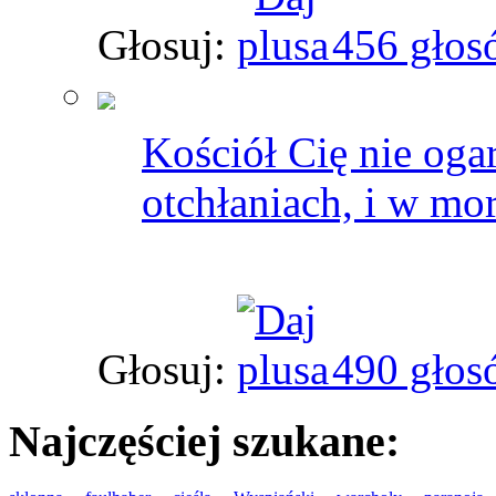
Głosuj:
456 głos
Kościół Cię nie oga
otchłaniach, i w mor
Głosuj:
490 głos
Najczęściej szukane: