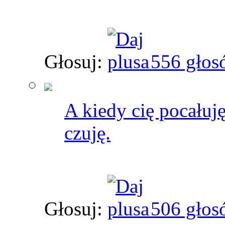
Głosuj:
556 głos
A kiedy cię pocałuję
czuję.
Głosuj:
506 głos