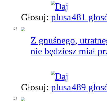
Głosuj:
481 głos
Z gnuśnego, utratn
nie będziesz miał pr
Głosuj:
489 głos