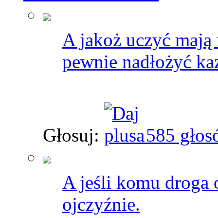
A jakoż uczyć mają
pewnie nadłożyć kaz
Głosuj:
585 głos
A jeśli komu droga 
ojczyźnie.