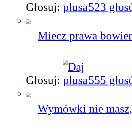
Głosuj:
523 głos
Miecz prawa bowiem
Głosuj:
555 głos
Wymówki nie masz, g