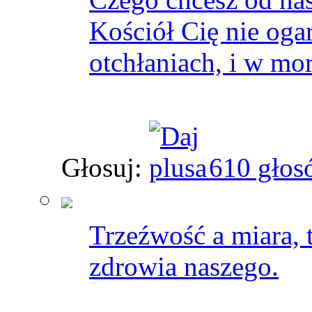
Kościół Cię nie oga
otchłaniach, i w mor
Głosuj:
610 głos
Trzeźwość a miara, t
zdrowia naszego.