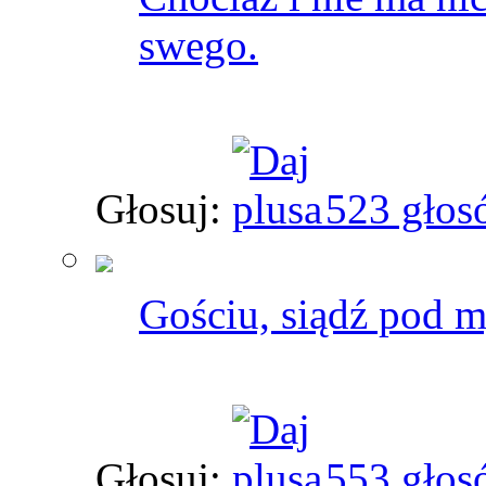
swego.
Głosuj:
523 głos
Gościu, siądź pod m
Głosuj:
553 głos