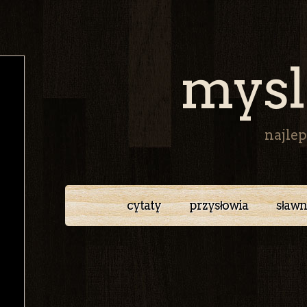
mysl
najlep
cytaty
przysłowia
sławn