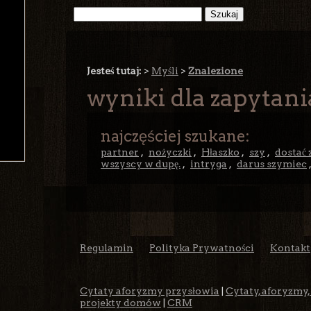
Jesteś tutaj:
>
Myśli
>
Znalezione
wyniki dla zapytani
najczęściej szukane:
partner
,
nożyczki
,
Hłaszko
,
szy
,
dostać
wszyscy w dupę.
,
intryga
,
darus szymiec
Regulamin
Polityka Prywatności
Kontakt
Cytaty aforyzmy przysłowia
|
Cytaty, aforyzmy,
projekty domów
|
CRM