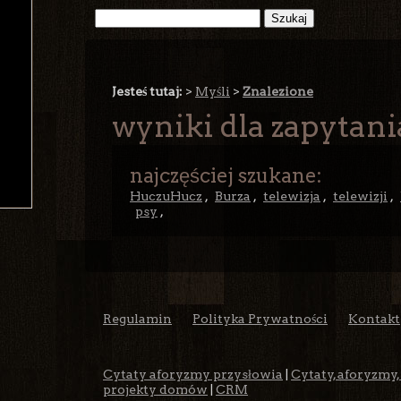
Jesteś tutaj:
>
Myśli
>
Znalezione
wyniki dla zapytani
najczęściej szukane:
HuczuHucz
,
Burza
,
telewizja
,
telewizji
,
psy
,
Regulamin
Polityka Prywatności
Kontakt
Cytaty aforyzmy przysłowia
|
Cytaty, aforyzmy,
projekty domów
|
CRM