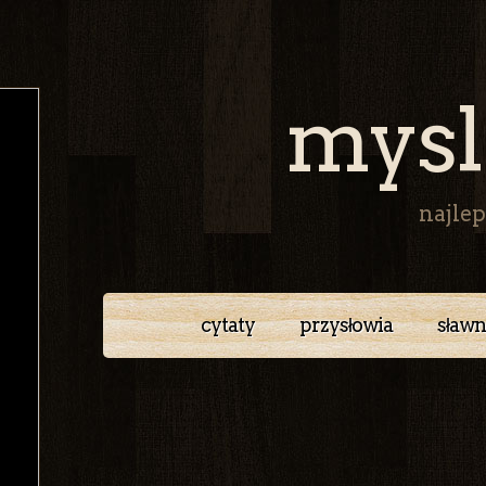
mysl
najlep
cytaty
przysłowia
sławn