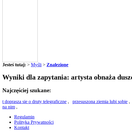
Jesteś tutaj:
>
Myśli
>
Znalezione
Wyniki dla zapytania: artysta obnaża duszę 
Najczęściej szukane:
t doprasza sie o druty telegraficzne
,
przesuszona ziemia lubi sobie
na nim
,
Regulamin
Polityka Prywatności
Kontakt