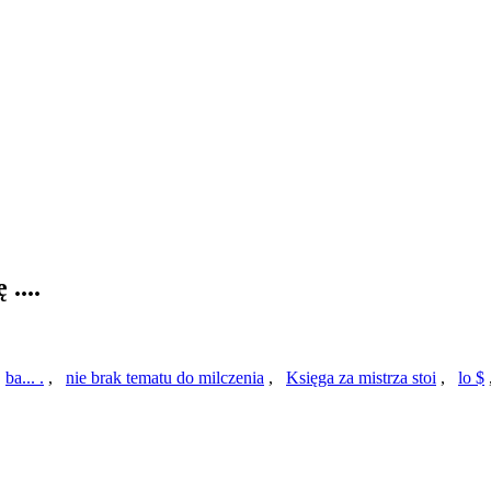
....
,
ba... .
,
nie brak tematu do milczenia
,
Księga za mistrza stoi
,
lo $