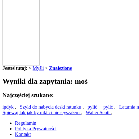
Jesteś tutaj:
>
Myśli
>
Znalezione
Wyniki dla zapytania: moś
Najczęściej szukane:
indyk
,
Szyld do nabycia deski ratunku
,
pylić
,
pylić
,
Latarnia 
Śpiewaj tak jak by nikt ci nie słyszałem
,
Walter Scott
,
Regulamin
Polityka Prywatności
Kontakt