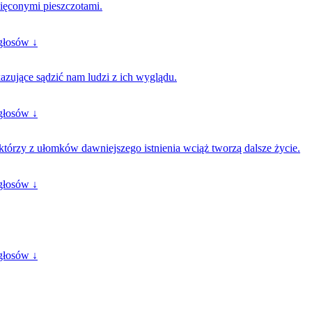
więconymi pieszczotami.
głosów ↓
azujące sądzić nam ludzi z ich wyglądu.
głosów ↓
 którzy z ułomków dawniejszego istnienia wciąż tworzą dalsze życie.
głosów ↓
głosów ↓