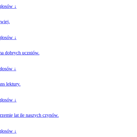
głosów ↓
wiej.
głosów ↓
 ma dobrych uczniów.
głosów ↓
ns lektury.
głosów ↓
rzemię lat ile naszych czynów.
głosów ↓