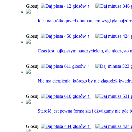
Głosuj:
412 głosów ↑
346 
Idea na krótko przed obumarciem wygląda najzdro
Głosuj:
450 głosów ↑
424 
Czas jest najlepszym nauczycielem, ale nieczęsto
Głosuj:
611 głosów ↑
523 
Nie ma cierpienia, którego by nie złagodził kwadra
Głosuj:
610 głosów ↑
531 
Starość jest pewną formą zła i dźwigamy nie tyle b
Głosuj:
434 głosów ↑
424 