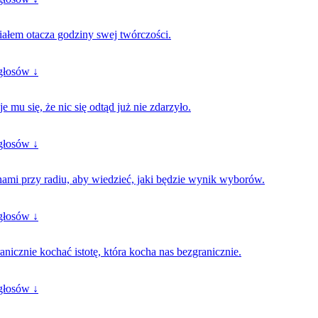
iałem otacza godziny swej twórczości.
głosów ↓
 mu się, że nic się odtąd już nie zdarzyło.
głosów ↓
inami przy radiu, aby wiedzieć, jaki będzie wynik wyborów.
głosów ↓
ranicznie kochać istotę, która kocha nas bezgranicznie.
głosów ↓