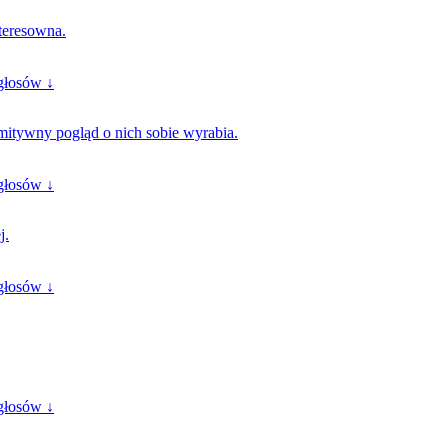
nteresowna.
głosów ↓
mitywny pogląd o nich sobie wyrabia.
głosów ↓
j.
głosów ↓
głosów ↓