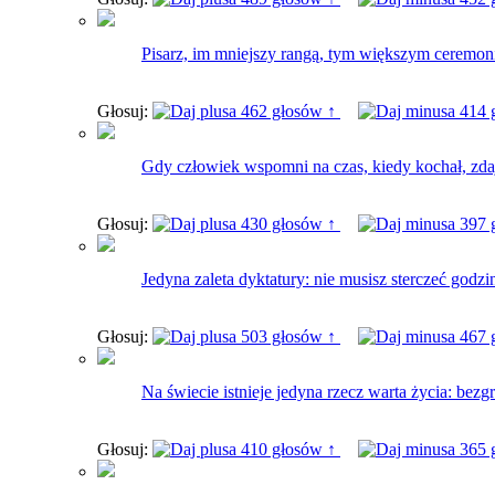
Pisarz, im mniejszy rangą, tym większym ceremon
Głosuj:
462 głosów ↑
414 
Gdy człowiek wspomni na czas, kiedy kochał, zdaje
Głosuj:
430 głosów ↑
397 
Jedyna zaleta dyktatury: nie musisz sterczeć godz
Głosuj:
503 głosów ↑
467 
Na świecie istnieje jedyna rzecz warta życia: bezg
Głosuj:
410 głosów ↑
365 