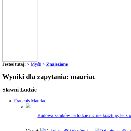
Jesteś tutaj:
>
Myśli
>
Znalezione
Wyniki dla zapytania: mauriac
Sławni Ludzie
Francois Mauriac
Budowa zamków na lodzie nic nie kosztuje, lecz ic
Głosuj:
489 głosów ↑
452 