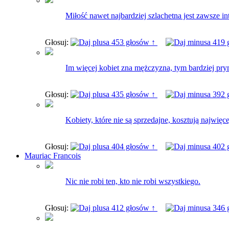
Miłość nawet najbardziej szlachetna jest zawsze i
Głosuj:
453 głosów ↑
419 
Im więcej kobiet zna mężczyzna, tym bardziej pry
Głosuj:
435 głosów ↑
392 
Kobiety, które nie są sprzedajne, kosztują najwięce
Głosuj:
404 głosów ↑
402 
Mauriac Francois
Nic nie robi ten, kto nie robi wszystkiego.
Głosuj:
412 głosów ↑
346 