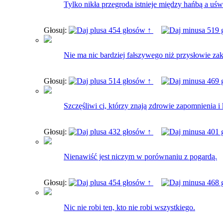
Tylko nikła przegroda istnieje między hańbą a uś
Głosuj:
454 głosów ↑
519 
Nie ma nic bardziej fałszywego niż przysłowie zak
Głosuj:
514 głosów ↑
469 
Szczęśliwi ci, którzy znają zdrowie zapomnienia i
Głosuj:
432 głosów ↑
401 
Nienawiść jest niczym w porównaniu z pogardą.
Głosuj:
454 głosów ↑
468 
Nic nie robi ten, kto nie robi wszystkiego.