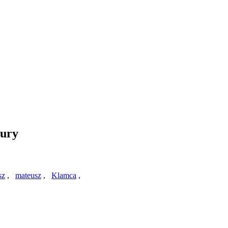
tury
sz
,
mateusz
,
Klamca
,