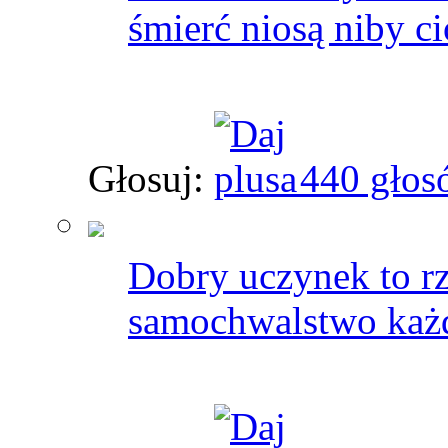
śmierć niosą niby c
Głosuj:
440 głos
Dobry uczynek to rz
samochwalstwo każd