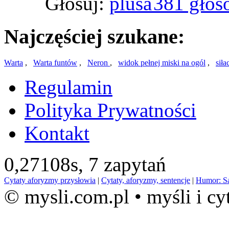
Głosuj:
381 głos
Najczęściej szukane:
Warta
,
Warta funtów
,
Neron
,
widok pełnej miski na ogól
,
siła
Regulamin
Polityka Prywatności
Kontakt
0,27108s,
7 zapytań
Cytaty aforyzmy przysłowia
|
Cytaty, aforyzmy, sentencje
|
Humor: S
© mysli.com.pl • myśli i cy