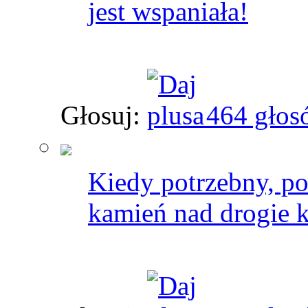
jest wspaniała!
Głosuj:
464 głos
Kiedy potrzebny, po
kamień nad drogie 