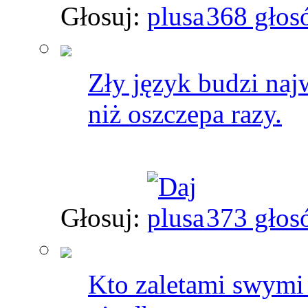
Głosuj:
368 głos
Zły język budzi najw
niż oszczepa razy.
Głosuj:
373 głos
Kto zaletami swymi z