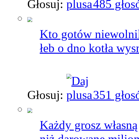
Głosuj:
485 głos
Kto gotów niewolni
łeb o dno kotła wys
Głosuj:
351 głos
Każdy grosz własną 
niż darowane milion