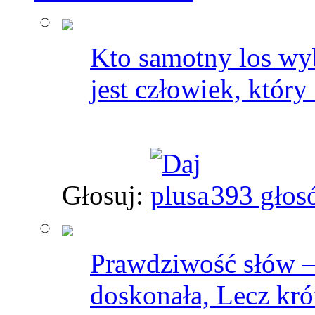
Kto samotny los wyb
jest człowiek, który
Głosuj:
393 głos
Prawdziwość słów —
doskonała, Lecz kr