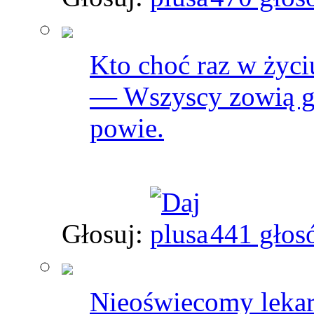
Kto choć raz w życi
— Wszyscy zowią go
powie.
Głosuj:
441 głos
Nieoświecomy lekarz