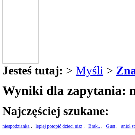
Jesteś tutaj:
>
Myśli
>
Zna
Wyniki dla zapytania: 
Najczęściej szukane:
niespodzianka
,
lepiej potopić dzieci nisz
,
Brak..
,
Gust
,
anioł s