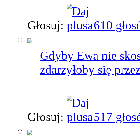
Głosuj:
610 głos
Gdyby Ewa nie skos
zdarzyłoby się przez
Głosuj:
517 głos