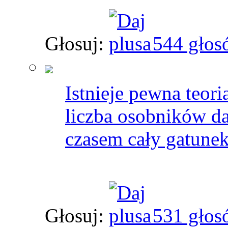
Głosuj:
544 głos
Istnieje pewna teori
liczba osobników da
czasem cały gatunek
Głosuj:
531 głos