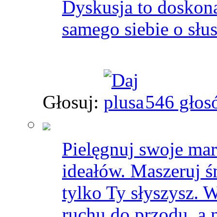
Dyskusja to doskon
samego siebie o słus
Głosuj:
546 głos
Pielęgnuj swoje mar
ideałów. Maszeruj ś
tylko Ty słyszysz. W
ruchu do przodu, a n