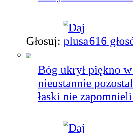
Głosuj:
616 głos
Bóg ukrył piękno w
nieustannie pozostal
łaski nie zapomnieli