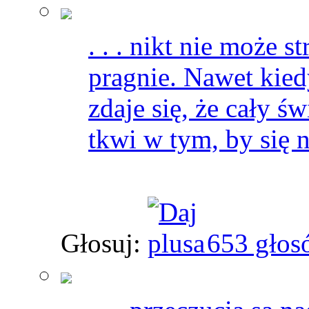
. . . nikt nie może s
pragnie. Nawet kied
zdaje się, że cały świ
tkwi w tym, by się 
Głosuj:
653 głos