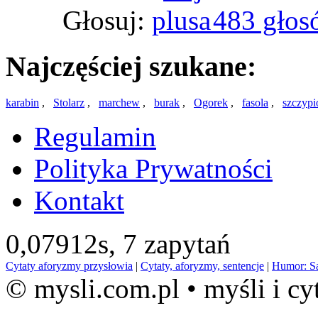
Głosuj:
483 głos
Najczęściej szukane:
karabin
,
Stolarz
,
marchew
,
burak
,
Ogorek
,
fasola
,
szczypi
Regulamin
Polityka Prywatności
Kontakt
0,07912s,
7 zapytań
Cytaty aforyzmy przysłowia
|
Cytaty, aforyzmy, sentencje
|
Humor: S
© mysli.com.pl • myśli i cy