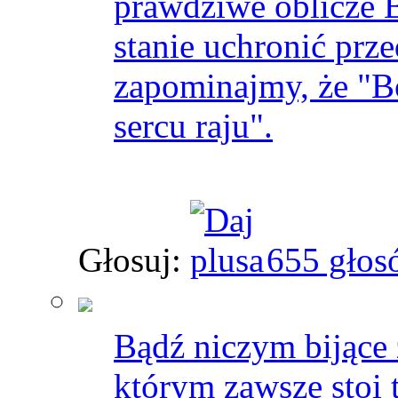
prawdziwe oblicze Bo
stanie uchronić prz
zapominajmy, że "B
sercu raju".
Głosuj:
655 głos
Bądź niczym bijące ź
którym zawsze stoi 