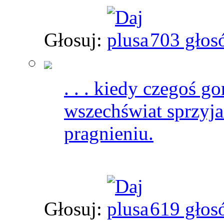
Głosuj:
703 głos
. . . kiedy czegoś g
wszechświat sprzyj
pragnieniu.
Głosuj:
619 głos