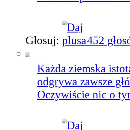
Głosuj:
452 głos
Każda ziemska istot
odgrywa zawsze głów
Oczywiście nic o ty