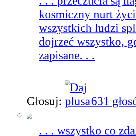
. . . przeczucia są
kosmiczny nurt życi
wszystkich ludzi spl
dojrzeć wszystko, g
zapisane. . .
Głosuj:
631 głos
. . . wszystko co zda