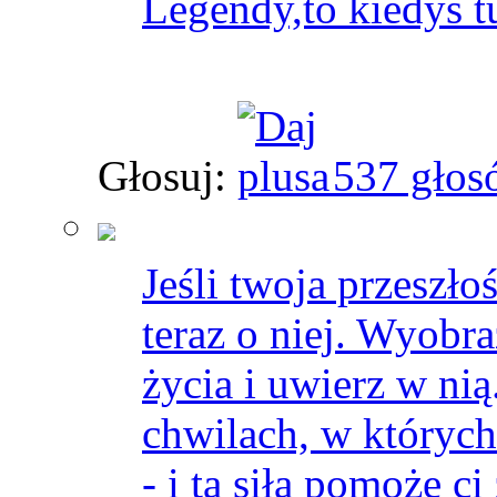
Legendy,to kiedyś t
Głosuj:
537 głos
Jeśli twoja przeszło
teraz o niej. Wyobr
życia i uwierz w nią
chwilach, w których
- i ta siła pomoże c