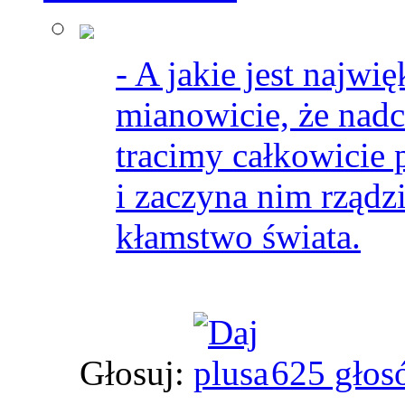
- A jakie jest najwi
mianowicie, że nadc
tracimy całkowicie
i zaczyna nim rządz
kłamstwo świata.
Głosuj:
625 głos