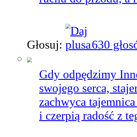
Głosuj:
630 głos
Gdy odpędzimy Inne
swojego serca, staj
zachwyca tajemnica 
i czerpią radość z te