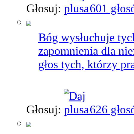
Głosuj:
601 głos
Bóg wysłuchuje tych
zapomnienia dla nien
głos tych, którzy pr
Głosuj:
626 głos