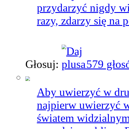
przydarzyć nigdy wię
razy, zdarzy się na 
Głosuj:
579 głos
Aby uwierzyć w dru
najpierw uwierzyć w
światem widzialnym