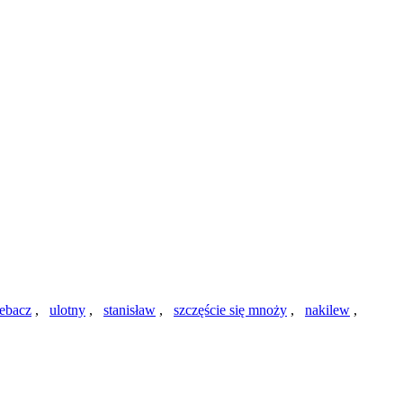
ebacz
,
ulotny
,
stanisław
,
szczęście się mnoży
,
nakilew
,