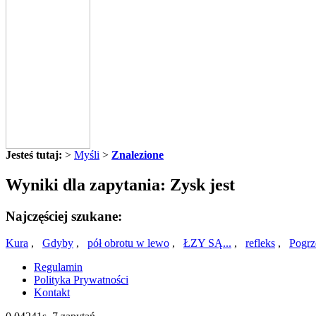
Jesteś tutaj:
>
Myśli
>
Znalezione
Wyniki dla zapytania: Zysk jest
Najczęściej szukane:
Kura
,
Gdyby
,
pół obrotu w lewo
,
ŁZY SĄ...
,
refleks
,
Pogrz
Regulamin
Polityka Prywatności
Kontakt