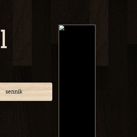
l
sennik