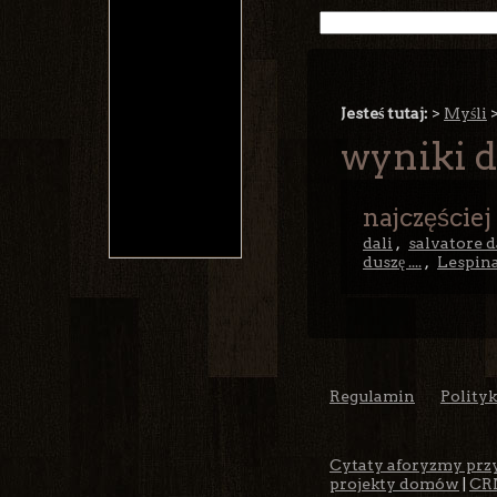
Jesteś tutaj:
>
Myśli
wyniki d
najczęściej
dali
,
salvatore d
duszę ....
,
Lespin
Regulamin
Polity
Cytaty aforyzmy prz
projekty domów
|
CR