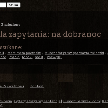
>
Znalezione
la zapytania: na dobranoc
 szukane:
ali
,
start meta poczatku
,
Autor aforyzmy gra warta świeczki
,
asse
,
mrok
,
Mrok
,
most
,
krawędź
,
ka Prywatności
Kontakt
ysłowia
|
Cytaty, aforyzmy, sentencje
|
Humor: Sadurski.com
|
Kat
M