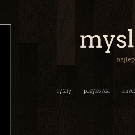
mysl
najlep
cytaty
przysłowia
sławn