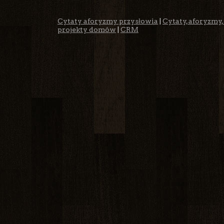
Cytaty aforyzmy przysłowia
|
Cytaty, aforyzmy,
projekty domów
|
CRM