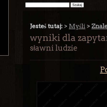
Jesteś tutaj:
>
Myśli
>
Znal
wyniki dla zapyta
sławni ludzie
P