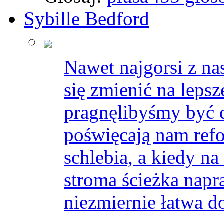
Sybille Bedford
Nawet najgorsi z na
się zmienić na leps
pragnęlibyśmy być 
poświęcają nam ref
schlebia, a kiedy n
stroma ścieżka nap
niezmiernie łatwa d