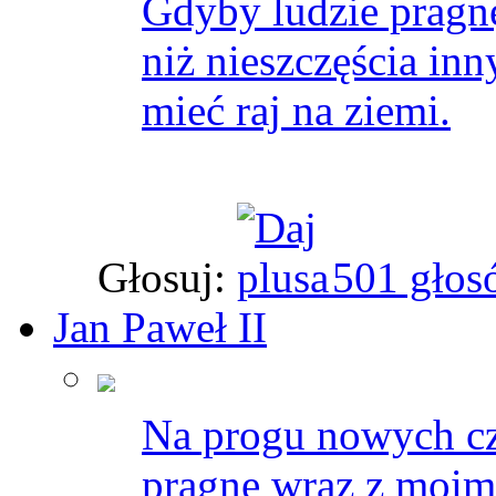
Gdyby ludzie pragnę
niż nieszczęścia i
mieć raj na ziemi.
Głosuj:
501 głos
Jan Paweł II
Na progu nowych cz
pragnę wraz z moim