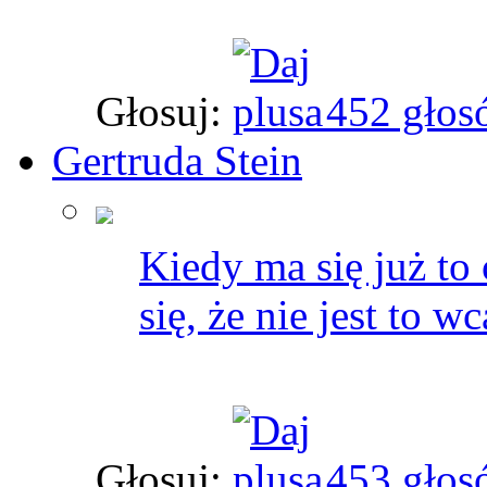
Głosuj:
452 głos
Gertruda Stein
Kiedy ma się już to 
się, że nie jest to w
Głosuj:
453 głos