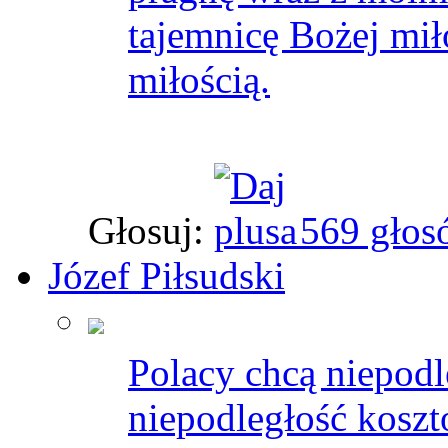
tajemnicę Bożej miło
miłością.
Głosuj:
569 głos
Józef Piłsudski
Polacy chcą niepodle
niepodległość koszt