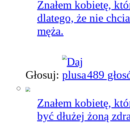
Znałem kobietę, któ
dlatego, że nie chc
męża.
Głosuj:
489 głos
Znałem kobietę, któ
być dłużej żoną zd