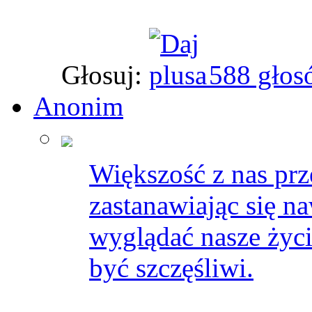
Głosuj:
588 głos
Anonim
Większość z nas prz
zastanawiając się n
wyglądać nasze życ
być szczęśliwi.