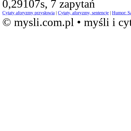
0,29107s,
7 zapytań
Cytaty aforyzmy przysłowia
|
Cytaty, aforyzmy, sentencje
|
Humor: S
© mysli.com.pl • myśli i cy