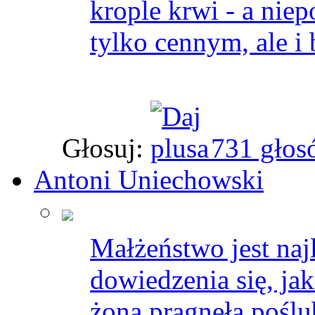
krople krwi - a niep
tylko cennym, ale i
Głosuj:
731 głos
Antoni Uniechowski
Małżeństwo jest na
dowiedzenia się, ja
żona pragnęła poślu