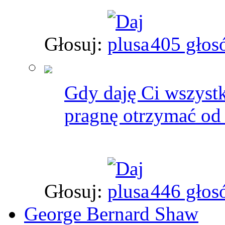
Głosuj:
405 głos
Gdy daję Ci wszystk
pragnę otrzymać od 
Głosuj:
446 głos
George Bernard Shaw