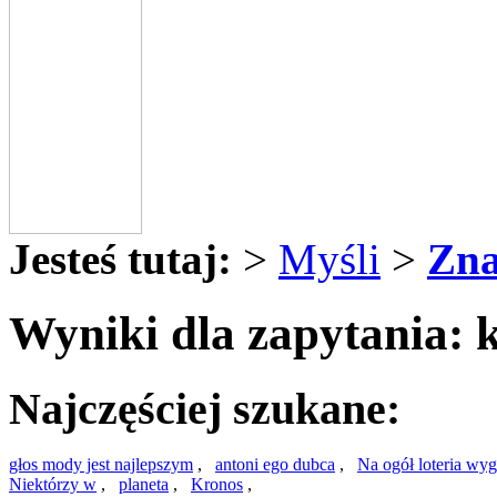
Jesteś tutaj:
>
Myśli
>
Zna
Wyniki dla zapytania: k
Najczęściej szukane:
głos mody jest najlepszym
,
antoni ego dubca
,
Na ogół loteria wy
Niektórzy w
,
planeta
,
Kronos
,