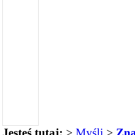
Jesteś tutaj:
>
Myśli
>
Zna