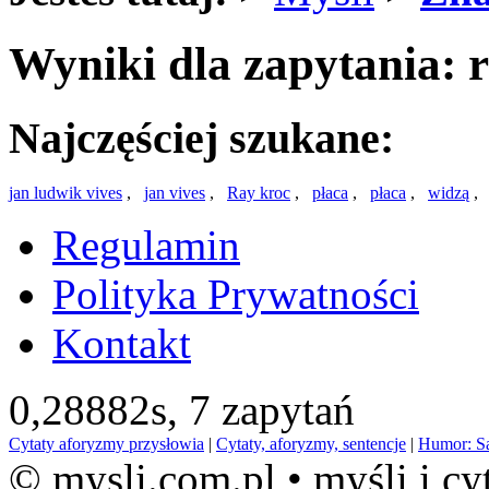
Wyniki dla zapytania: 
Najczęściej szukane:
jan ludwik vives
,
jan vives
,
Ray kroc
,
płaca
,
płaca
,
widzą
Regulamin
Polityka Prywatności
Kontakt
0,28882s,
7 zapytań
Cytaty aforyzmy przysłowia
|
Cytaty, aforyzmy, sentencje
|
Humor: S
© mysli.com.pl • myśli i cy