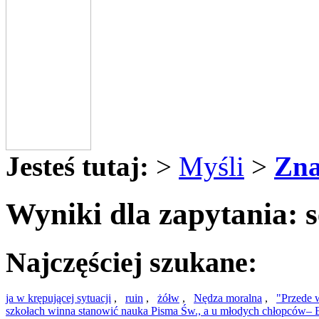
Jesteś tutaj:
>
Myśli
>
Zna
Wyniki dla zapytania: 
Najczęściej szukane:
ja w krępującej sytuacji
,
ruin
,
żółw
,
Nędza moralna
,
"Przede 
szkołach winna stanowić nauka Pisma Św., a u młodych chłopców– Ewa