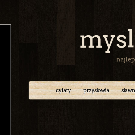
mysl
najlep
cytaty
przysłowia
sławn