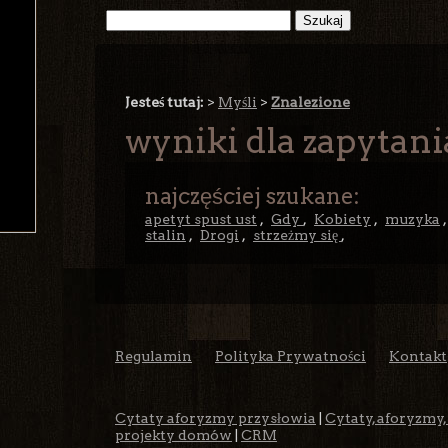
Jesteś tutaj:
>
Myśli
>
Znalezione
wyniki dla zapytania
najczęściej szukane:
apetyt spust ust
,
Gdy
,
Kobiety
,
muzyka
stalin
,
Drogi
,
strzeżmy się
,
Regulamin
Polityka Prywatności
Kontakt
Cytaty aforyzmy przysłowia
|
Cytaty, aforyzmy,
projekty domów
|
CRM