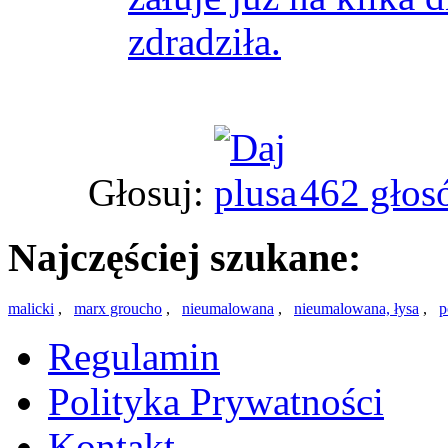
zdradziła.
Głosuj:
462 głos
Najczęściej szukane:
malicki
,
marx groucho
,
nieumalowana
,
nieumalowana, łysa
,
p
Regulamin
Polityka Prywatności
Kontakt