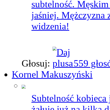
subtelność. Męskim 
jaśniej. Mężczyzna 
widzenia!
Głosuj:
559 głos
Kornel Makuszyński
Subtelność kobieca 
żałuje już na kilka 