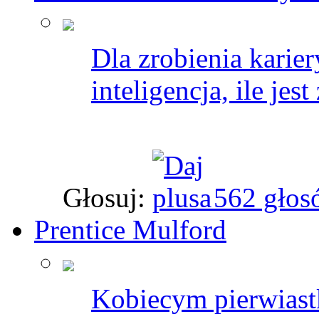
Dla zrobienia karier
inteligencja, ile jes
Głosuj:
562 głos
Prentice Mulford
Kobiecym pierwiastk