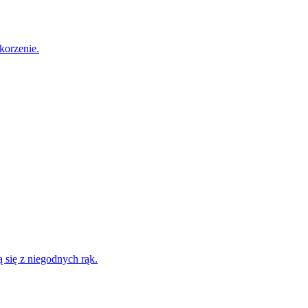
korzenie.
 się z niegodnych rąk.