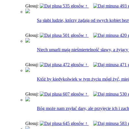
Głosuj:
535 głosów ↑
493 
Są słabi ludzie, którzy żądają od swych kobiet bez
Głosuj:
501 głosów ↑
420 
Niech umarli mają nieśmiertelność sławy, a żyjący 
Głosuj:
472 głosów ↑
471 
Któż by kiedykolwiek w tym życiu mógł żyć, mieć n
Głosuj:
607 głosów ↑
530 
Bóg może nam zsyłać dary, ale przyjęcie ich i zac
Głosuj:
645 głosów ↑
583 