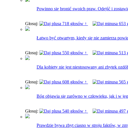
Powinno się bronić swoich praw. Odejść i zostaw
Głosuj:
718 głosów ↑
653 
Łatwo być otwartym, kiedy się nie zamierza powie
Głosuj:
550 głosów ↑
513 
Dla kobiety nie jest niestosowany ani zbytek ozdó
Głosuj:
608 głosów ↑
565 
Bóg objawia się zarówno w człowieku, jak i w jeg
Głosuj:
540 głosów ↑
497 
Prawdzie bywa zbyt ciasno w stroju faktów, w zm