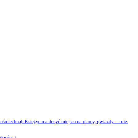
ie uśmiechnął. Księżyc ma dosyć miejsca na plamy, gwiazdy — nie.
głosów ↓