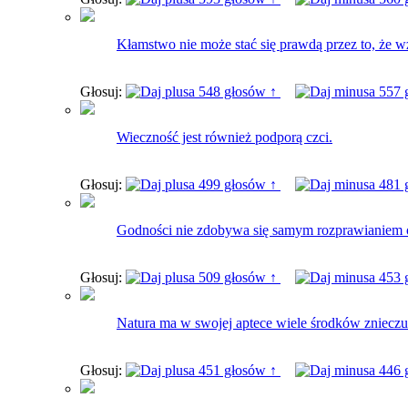
Kłamstwo nie może stać się prawdą przez to, że w
Głosuj:
548 głosów ↑
557 
Wieczność jest również podporą czci.
Głosuj:
499 głosów ↑
481 
Godności nie zdobywa się samym rozprawianiem o
Głosuj:
509 głosów ↑
453 
Natura ma w swojej aptece wiele środków znieczul
Głosuj:
451 głosów ↑
446 