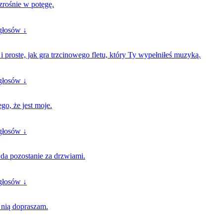
zrośnie w potęgę.
głosów ↓
 i proste, jak gra trzcinowego fletu, który Ty wypełniłeś muzyką.
głosów ↓
ego, że jest moje.
głosów ↓
da pozostanie za drzwiami.
głosów ↓
 nią dopraszam.