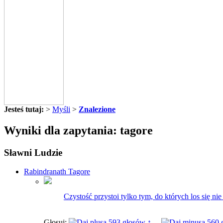
Jesteś tutaj:
>
Myśli
>
Znalezione
Wyniki dla zapytania: tagore
Sławni Ludzie
Rabindranath Tagore
Czystość przystoi tylko tym, do których los się n
Głosuj:
593 głosów ↑
560 