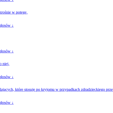
zrośnie w potęgę.
głosów ↓
głosów ↓
 niej.
głosów ↓
ających, które stosuje po kryjomu w przypadkach zdradzieckiego prze
głosów ↓