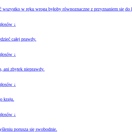
ić wszystko w ręku wroga byłoby równoznaczne z przyznaniem się do k
głosów ↓
dzieć całej prawdy.
głosów ↓
b, ani zbytek nieprawdy.
głosów ↓
o kraju.
głosów ↓
yśleniu porusza się swobodnie.