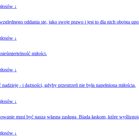
głosów ↓
względnego oddania się, jako swoje prawo i jest to dla nich obojga upo
głosów ↓
nieśmiertelność miłości.
głosów ↓
adzieję - i dążności, gdyby przestrzeń nie była napełniona miłością.
głosów ↓
howanie musi być naszą własną zasługą. Biada łaskom, które wyślizgują
głosów ↓