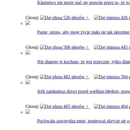
Kłamstwo nie może stać się prawdą przez to, że w
Głosuj:
526 głosów ↑
426 
Panie, spraw, aby moje życie stało się tak skromne
Głosuj:
508 głosów ↑
445 
Nie dlatego je kocham, że jest grzeczne, tylko dlat
Głosuj:
482 głosów ↑
394 
Jeśli zamkniesz drzwi przed wielkim błędem, praw
Głosuj:
465 głosów ↑
404 
Pochwała zawstydza mnie, ponieważ skrycie się o