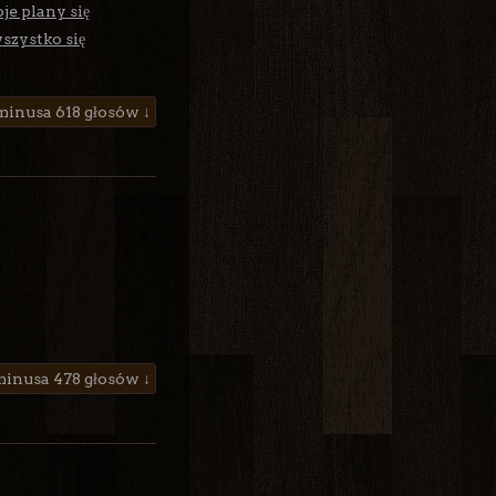
je plany się
szystko się
618 głosów ↓
478 głosów ↓