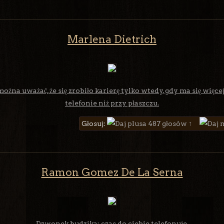
Marlena Dietrich
na uważać, że się zrobiło karierę tylko wtedy, gdy ma się więce
telefonie niż przy płaszczu.
Głosuj:
487 głosów ↑
Ramon Gomez De La Serna
Dzwonek budzika: czas do ciebie telefonuje.