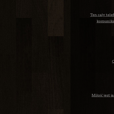
Ten cały tele
komunikac
C
Miłość jest 