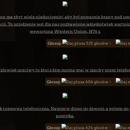
fon ma zbyt wiele niedociągnięć, aby był poważnie brany pod uw
ji. To urządzenie jest dla nas pozbawione jakiejkolwiek wartośc
wewnętzna Western Union, 1876 r.
Głosuj:
525 głosów ↑
złowiek uczciwy, to ktoś z kim można grać w szachy przez telefo
Głosuj:
606 głosów ↑
jak rozmowa telefoniczna. Najpierw długo się dzwoni, a potem się o
pomyłka.
Głosuj:
624 głosów ↑