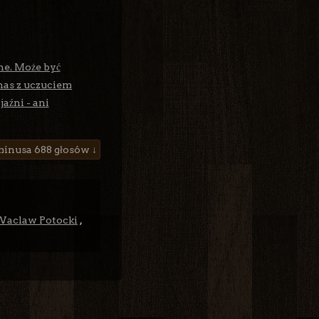
ne. Może być
 nas z uczuciem
jaźni - ani
688 głosów ↓
aclaw Potocki
,