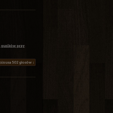
j guzików przy
502 głosów ↓