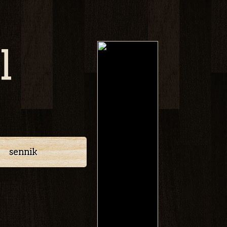
l
sennik