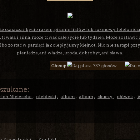
że oznaczać bycie razem, pisanie listów lub rozmowy telefonicz
, trwała i silna, może trwać całe życie lub tydzień. Może zostawić
bo zostać w pamięci jak ciepły, jasny klejnot. Nic nie zastąpi przy
pieniądze, ani władza, uroda, dobrobyt, ani sława.
Głosuj:
737 głosów ↑
 szukane:
rich Nietzsche
,
niebieski
,
album
,
album
,
skuczy
,
ołówek
,
W
ka Prywatności
Kontakt