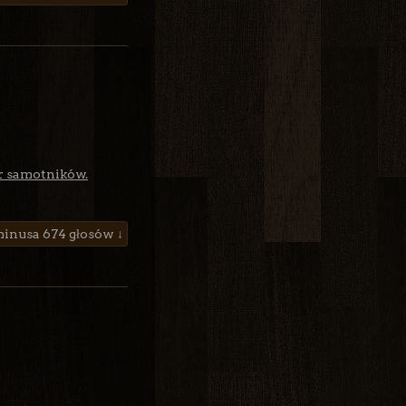
r samotników.
674 głosów ↓