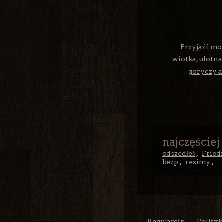
Przyjaźń mo
wiotka, ulotna
goryczy al
najczęściej
odszedłeś
,
Fried
bezp
,
rezimy
,
Regulamin
Polity