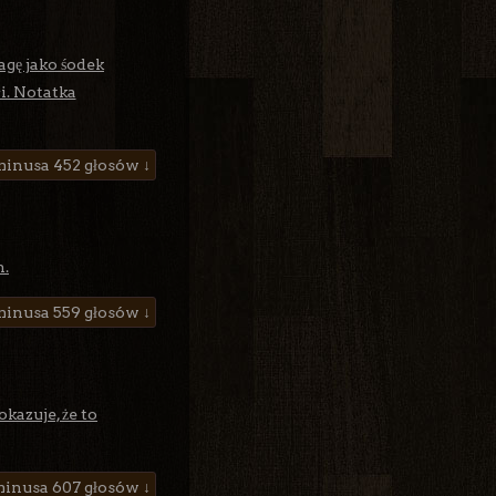
agę jako śodek
i. Notatka
452 głosów ↓
n.
559 głosów ↓
kazuje, że to
607 głosów ↓