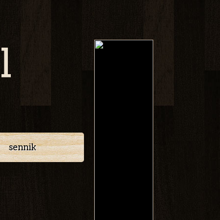
l
sennik