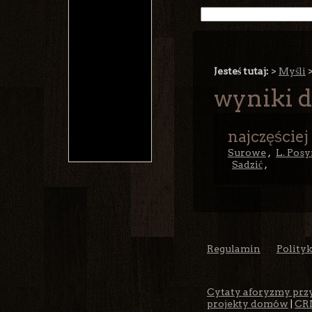
Jesteś tutaj:
>
Myśli
wyniki d
najczęściej
Surowe
,
L. Posy
Sadzić
,
Regulamin
Polity
Cytaty aforyzmy prz
projekty domów
|
CR