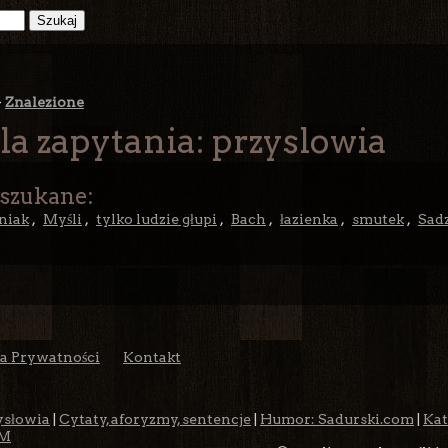
>
Znalezione
la zapytania: przyslowia
 szukane:
niak
,
Myśli
,
tylko ludzie głupi
,
Bach
,
łazienka
,
smutek
,
Sad
ka Prywatności
Kontakt
ysłowia
|
Cytaty, aforyzmy, sentencje
|
Humor: Sadurski.com
|
Kat
M