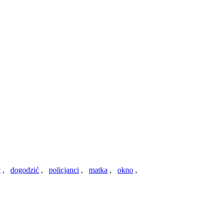
ć
,
dogodzić
,
policjanci
,
matka
,
okno
,