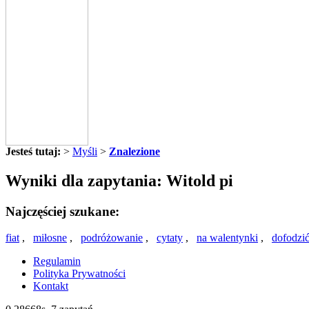
Jesteś tutaj:
>
Myśli
>
Znalezione
Wyniki dla zapytania: Witold pi
Najczęściej szukane:
fiat
,
miłosne
,
podróżowanie
,
cytaty
,
na walentynki
,
dofodzi
Regulamin
Polityka Prywatności
Kontakt