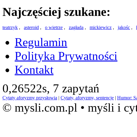
Najczęściej szukane:
teatrzyk
,
asteroid
,
o wietrze
,
zagłada
,
mickiewicz
,
jakośc
,
Regulamin
Polityka Prywatności
Kontakt
0,26522s,
7 zapytań
Cytaty aforyzmy przysłowia
|
Cytaty, aforyzmy, sentencje
|
Humor: S
© mysli.com.pl • myśli i cy