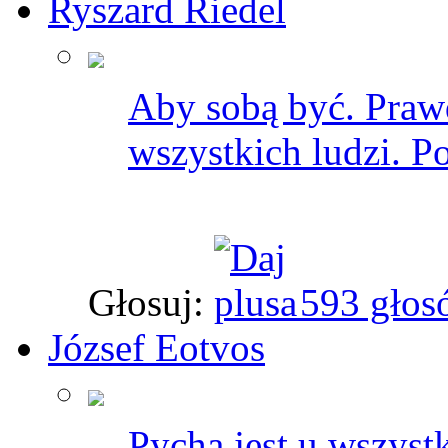
Ryszard Riedel
Aby sobą być. Praw
wszystkich ludzi. Po
Głosuj:
593 głos
József Eotvos
Pycha jest u wszyst