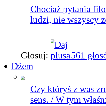
Chociaż pytania fil
ludzi, nie wszyscy z
Głosuj:
561 głos
Dżem
Czy któryś z was zr
sens. / W tym właśni