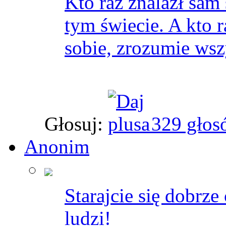
Kto raz znalazł sam 
tym świecie. A kto 
sobie, zrozumie wsz
Głosuj:
329 głos
Anonim
Starajcie się dobrz
ludzi!