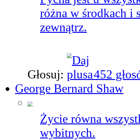
różna w środkach i 
zewnątrz.
Głosuj:
452 głos
George Bernard Shaw
Życie równa wszystk
wybitnych.