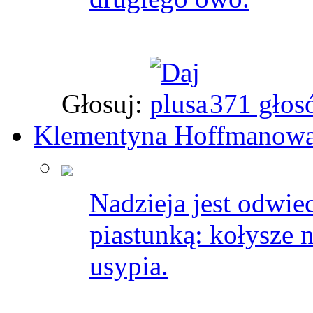
Głosuj:
371 głos
Klementyna Hoffmanow
Nadzieja jest odwie
piastunką: kołysze n
usypia.