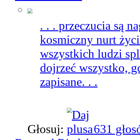
. . . przeczucia są
kosmiczny nurt życi
wszystkich ludzi spl
dojrzeć wszystko, g
zapisane. . .
Głosuj:
631 głos