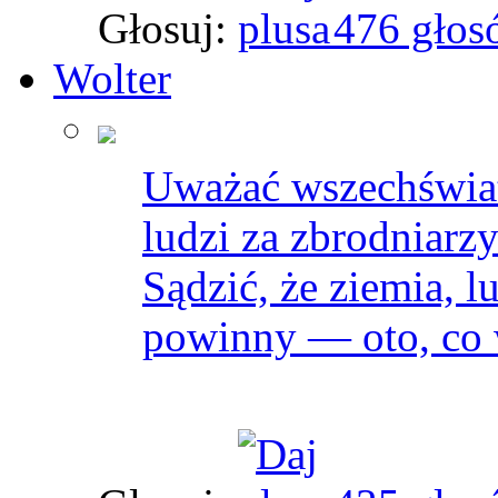
Głosuj:
476 głos
Wolter
Uważać wszechświat
ludzi za zbrodniarz
Sądzić, że ziemia, l
powinny — oto, co 