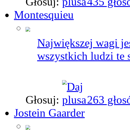
Głosuj:
435 głos
Montesquieu
Największej wagi je
wszystkich ludzi te 
Głosuj:
263 głos
Jostein Gaarder