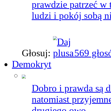
prawdzie patrzeć w 
ludzi i pokój sobą n
Głosuj:
569 głos
Demokryt
Dobro i prawda są d
natomiast przyjemne 
drugiego owo.