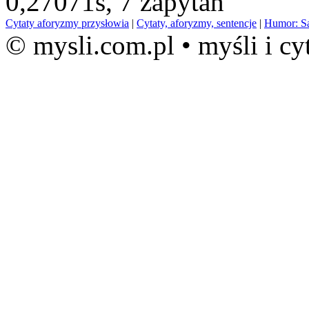
0,27071s,
7 zapytań
Cytaty aforyzmy przysłowia
|
Cytaty, aforyzmy, sentencje
|
Humor: S
© mysli.com.pl • myśli i cy