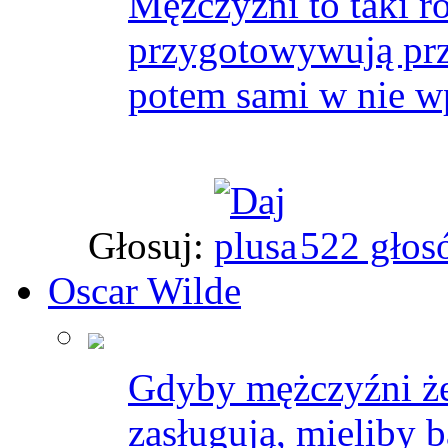
Mężczyźni to taki r
przygotowywują przy
potem sami w nie wp
Głosuj:
522 głos
Oscar Wilde
Gdyby mężczyźni żen
zasługują, mieliby b