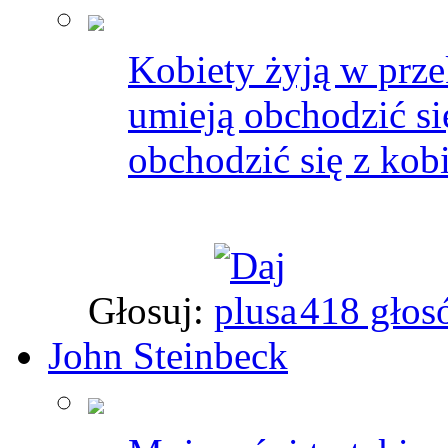
Kobiety żyją w prze
umieją obchodzić si
obchodzić się z kob
Głosuj:
418 głos
John Steinbeck