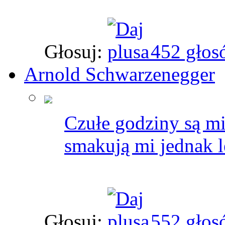
Głosuj:
452 głos
Arnold Schwarzenegger
Czułe godziny są mi
smakują mi jednak 
Głosuj:
552 głos