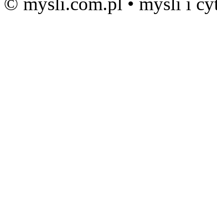
© mysli.com.pl • myśli i cy