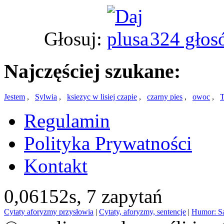
Głosuj:
324 głos
Najczęściej szukane:
Jestem
,
Sylwia
,
ksiezyc w lisiej czapie
,
czarny pies
,
owoc
,
T
Regulamin
Polityka Prywatności
Kontakt
0,06152s,
7 zapytań
Cytaty aforyzmy przysłowia
|
Cytaty, aforyzmy, sentencje
|
Humor: S