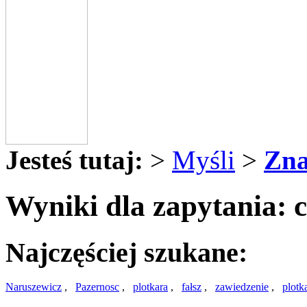
Jesteś tutaj:
>
Myśli
>
Zna
Wyniki dla zapytania: 
Najczęściej szukane:
Naruszewicz
,
Pazernosc
,
plotkara
,
fałsz
,
zawiedzenie
,
plotk