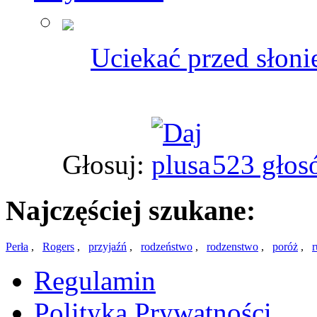
Uciekać przed słoni
Głosuj:
523 głos
Najczęściej szukane:
Perła
,
Rogers
,
przyjaźń
,
rodzeństwo
,
rodzenstwo
,
poróż
,
r
Regulamin
Polityka Prywatności