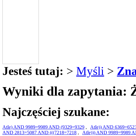
Jesteś tutaj:
>
Myśli
>
Zna
Wyniki dla zapytania: Ż
Najczęściej szukane:
AtIe) AND 9989=9989 AND (9329=9329
,
AtIe)) AND 6369=652
AND 2813=5087 AND (((7218=7218
,
AtIe))) AND 9989=9989 A