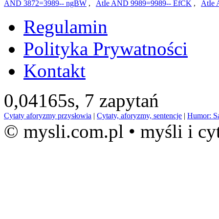
AND 3872=3989-- ngBW
,
AtIe AND 9989=9989-- EfCK
,
AtIe
Regulamin
Polityka Prywatności
Kontakt
0,04165s,
7 zapytań
Cytaty aforyzmy przysłowia
|
Cytaty, aforyzmy, sentencje
|
Humor: S
© mysli.com.pl • myśli i cy