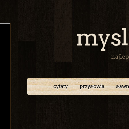
mysl
najlep
cytaty
przysłowia
sławn