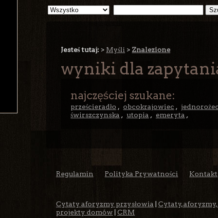
Jesteś tutaj:
>
Myśli
>
Znalezione
wyniki dla zapytan
najczęściej szukane:
prześcieradło
,
obcokrajowiec
,
jednoroże
świrszczynska
,
utopia
,
emeryta
,
Regulamin
Polityka Prywatności
Kontakt
Cytaty aforyzmy przysłowia
|
Cytaty, aforyzmy,
projekty domów
|
CRM