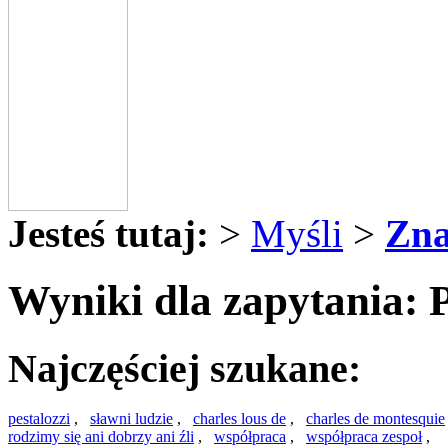
Jesteś tutaj:
>
Myśli
>
Zna
Wyniki dla zapytania: 
Najczęściej szukane:
pestalozzi
,
sławni ludzie
,
charles lous de
,
charles de montesquie
rodzimy się ani dobrzy ani źli
,
współpraca
,
współpraca zespoł
,