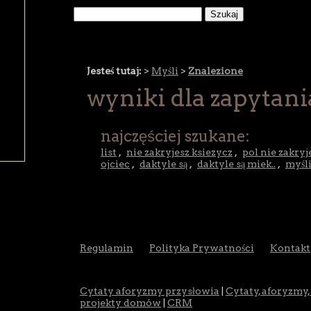
Jesteś tutaj:
>
Myśli
>
Znalezione
wyniki dla zapytani
najczęściej szukane:
list
,
nie zakryjesz ksiezycz
,
pol nie zakryj
ojciec
,
daktyle są
,
daktyle są miek..
,
myśl
Regulamin
Polityka Prywatności
Kontakt
Cytaty aforyzmy przysłowia
|
Cytaty, aforyzmy,
projekty domów
|
CRM