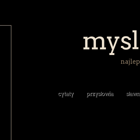
mysl
najlep
cytaty
przysłowia
sławn