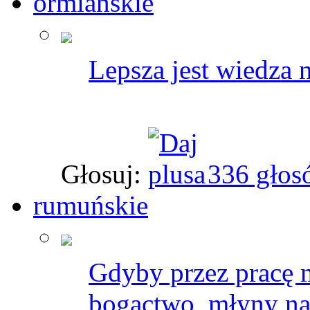
ormiańskie
Lepsza jest wiedza 
Głosuj:
336 głos
rumuńskie
Gdyby przez pracę 
bogactwo, młyny na