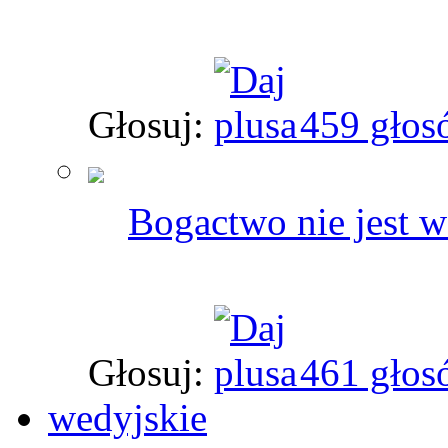
Głosuj:
459 głos
Bogactwo nie jest wa
Głosuj:
461 głos
wedyjskie