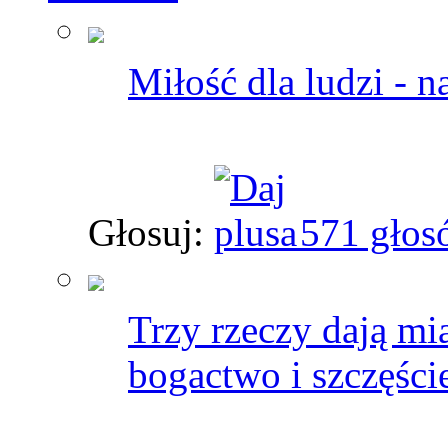
Miłość dla ludzi - 
Głosuj:
571 głos
Trzy rzeczy dają mi
bogactwo i szczęści