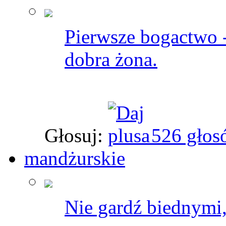
Pierwsze bogactwo -
dobra żona.
Głosuj:
526 głos
mandżurskie
Nie gardź biednymi,