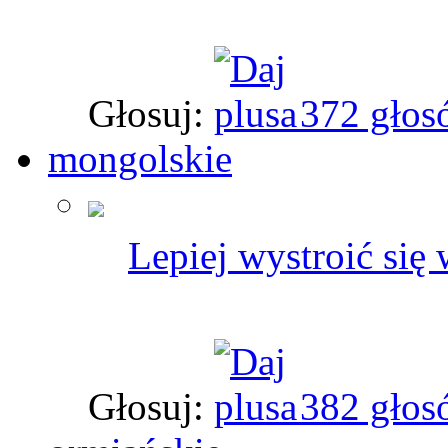
Głosuj:
372 głos
mongolskie
Lepiej wystroić się
Głosuj:
382 głos