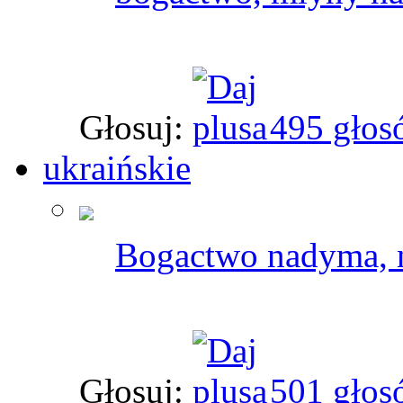
Głosuj:
495 głos
ukraińskie
Bogactwo nadyma, n
Głosuj:
501 głos