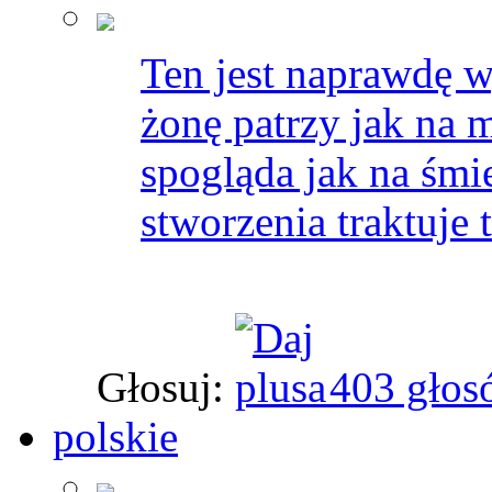
Ten jest naprawdę w
żonę patrzy jak na 
spogląda jak na śmie
stworzenia traktuje t
Głosuj:
403 głos
polskie