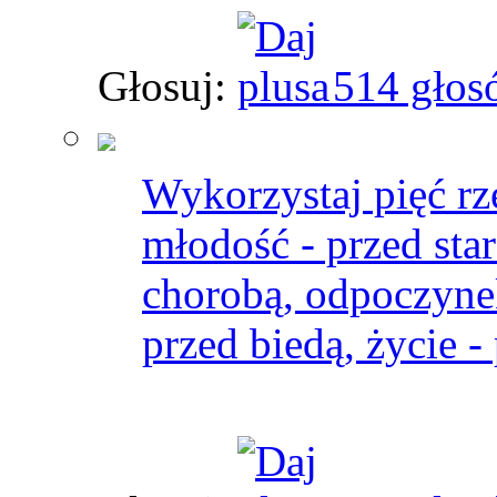
Głosuj:
514 głos
Wykorzystaj pięć rz
młodość - przed star
chorobą, odpoczynek
przed biedą, życie -