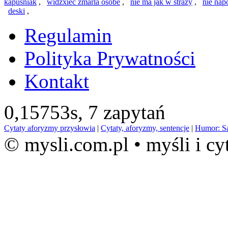
kapusniak
,
widzxiec zmarla osobe
,
nie ma jak w straży
,
nie nap
deski
,
Regulamin
Polityka Prywatności
Kontakt
0,15753s,
7 zapytań
Cytaty aforyzmy przysłowia
|
Cytaty, aforyzmy, sentencje
|
Humor: S
© mysli.com.pl • myśli i cy