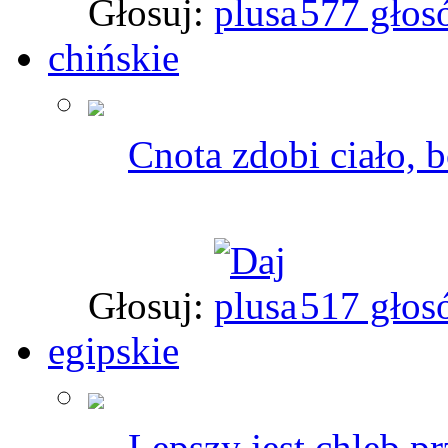
Głosuj:
577 głos
chińskie
Cnota zdobi ciało, 
Głosuj:
517 głos
egipskie
Lepszy jest chleb p