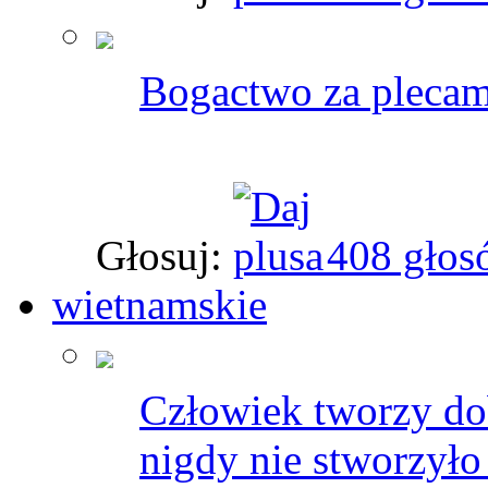
Bogactwo za plecami
Głosuj:
408 głos
wietnamskie
Człowiek tworzy dob
nigdy nie stworzyło