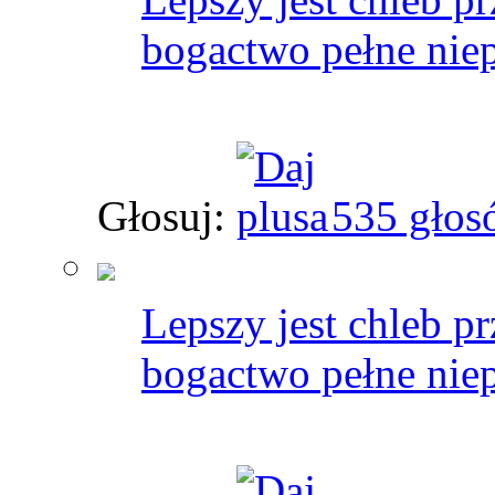
bogactwo pełne nie
Głosuj:
535 głos
Lepszy jest chleb p
bogactwo pełne nie