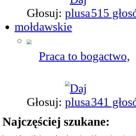
Głosuj:
515 głos
mołdawskie
Praca to bogactwo,
Głosuj:
341 głos
Najczęściej szukane: