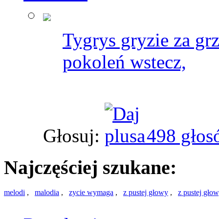
Tygrys gryzie za gr
pokoleń wstecz,
Głosuj:
498 głos
Najczęściej szukane:
melodi
,
malodia
,
zycie wymaga
,
z pustej głowy
,
z pustej gło