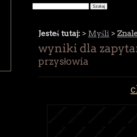
Jesteś tutaj:
>
Myśli
>
Znal
wyniki dla zapyta
przysłowia
c