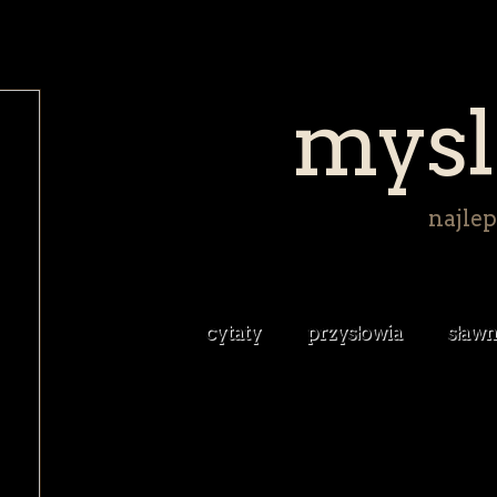
mysl
najlep
cytaty
przysłowia
sławn