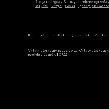
droga to drgoa
,
Kolczyki srebrne sprzeda
satyrze
,
kuzyn
,
Głosu
,
Ignacy Jan Pader
Regulamin
Polityka Prywatności
Kontakt
Cytaty aforyzmy przysłowia
|
Cytaty, aforyzmy,
projekty domów
|
CRM