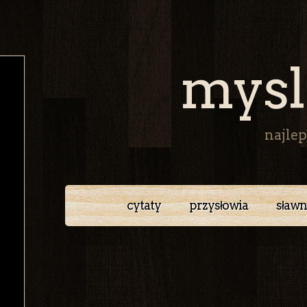
mysl
najlep
cytaty
przysłowia
sławn