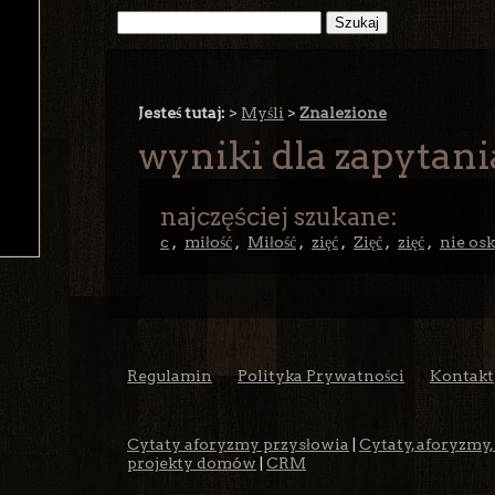
Jesteś tutaj:
>
Myśli
>
Znalezione
wyniki dla zapytani
najczęściej szukane:
c
,
miłość
,
Miłość
,
zięć
,
Zięć
,
zięć
,
nie osk
Regulamin
Polityka Prywatności
Kontakt
Cytaty aforyzmy przysłowia
|
Cytaty, aforyzmy,
projekty domów
|
CRM