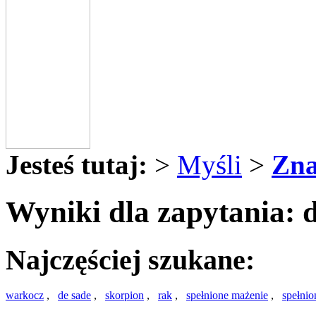
Jesteś tutaj:
>
Myśli
>
Zna
Wyniki dla zapytania: 
Najczęściej szukane:
warkocz
,
de sade
,
skorpion
,
rak
,
spełnione mażenie
,
spełni