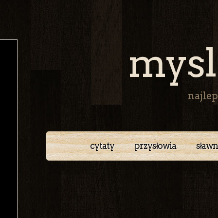
mysl
najlep
cytaty
przysłowia
sławn