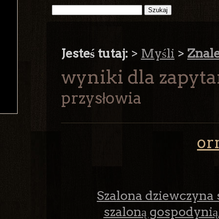
Jesteś tutaj:
>
Myśli
>
Znal
wyniki dla zapyta
przysłowia
or
Szalona dziewczyna s
szaloną gospodynią,