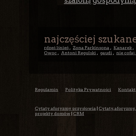
szaloną gospodynią,
najczęściej szukane
rdzeń lśnień
,
Zona Parkinsona
,
Kanarek
,
Owoc
,
Antoni Regulski
,
gaudi
,
nie cofaj 
Regulamin
Polityka Prywatności
Kontakt
Cytaty aforyzmy przysłowia
|
Cytaty, aforyzmy,
projekty domów
|
CRM