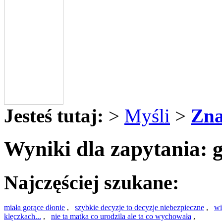
Jesteś tutaj:
>
Myśli
>
Zna
Wyniki dla zapytania: 
Najczęściej szukane:
miała gorące dłonie
,
szybkie decyzje to decyzje niebezpieczne
,
wi
klęczkach...
,
nie ta matka co urodzila ale ta co wychowała
,